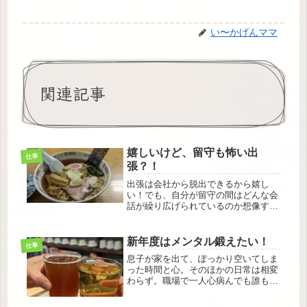
い〜かげんママ
関連記事
嬉しいけど、留守も怖い出
仕事
張？！
出張は会社から脱出できるから嬉し
い！でも、自分が留守の間はどんな会
話が繰り広げられているのか想像する
と恐怖でしかない！とりあえずは素敵
なランチを楽しみに行ってみるかと思
ったのですが、、、、
新年度はメンタル鍛えたい！
仕事
息子が家を出て、ぽっかり空いてしま
った時間と心。そのほかの日常は相変
わらず。職場で一人心病んでも誰も気
にしない。今度こそ、メンタル鍛えて
病みたくない？！