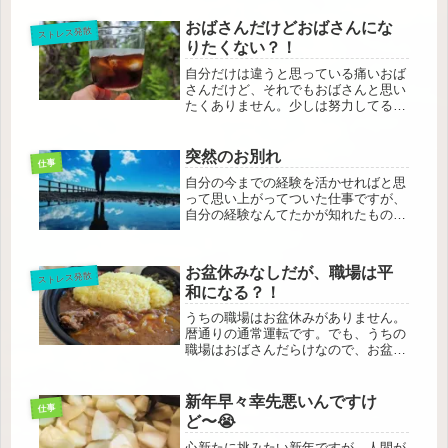
おばさんだけどおばさんにな
ストレス発散
りたくない？！
自分だけは違うと思っている痛いおば
さんだけど、それでもおばさんと思い
たくありません。少しは努力してるつ
もりです、、
突然のお別れ
仕事
自分の今までの経験を活かせればと思
って思い上がってついた仕事ですが、
自分の経験なんてたかが知れたものと
日々思い知らされます。結局は自分の
弱さとの戦いそんな気がしています。
お盆休みなしだが、職場は平
ストレス発散
和になる？！
うちの職場はお盆休みがありません。
暦通りの通常運転です。でも、うちの
職場はおばさんだらけなので、お盆に
休みを取る人多いのです。なので、職
場には平和な雰囲気が、、。
新年早々幸先悪いんですけ
仕事
ど〜😭
心新たに挑みたい新年ですが、人間が