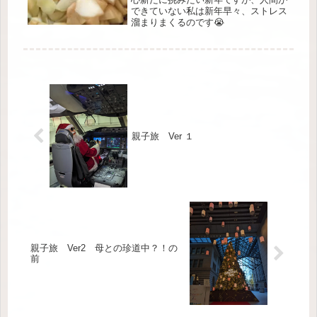
できていない私は新年早々、ストレス
溜まりまくるのです😭
親子旅 Ver １
親子旅 Ver2 母との珍道中？！の
前