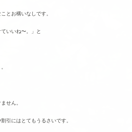
なことお構いなしです。
けていいね〜。」と
、
り。
けません。
や割引にはとてもうるさいです。