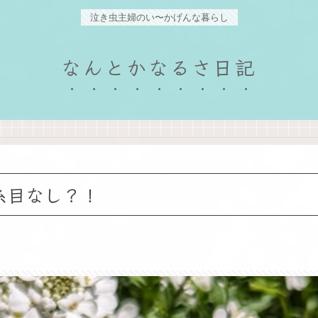
泣き虫主婦のい〜かげんな暮らし
なんとかなるさ日記
糸目なし？！