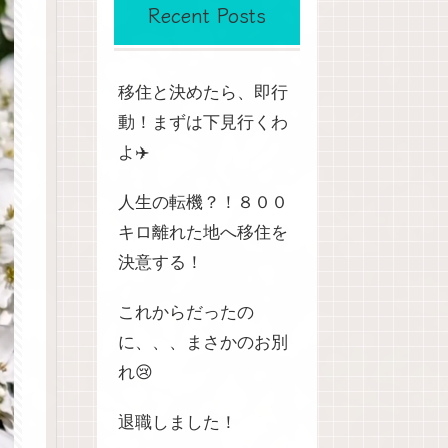
Recent Posts
移住と決めたら、即行
動！まずは下見行くわ
よ✈️
人生の転機？！８００
キロ離れた地へ移住を
決意する！
これからだったの
に、、、まさかのお別
れ😢
退職しました！