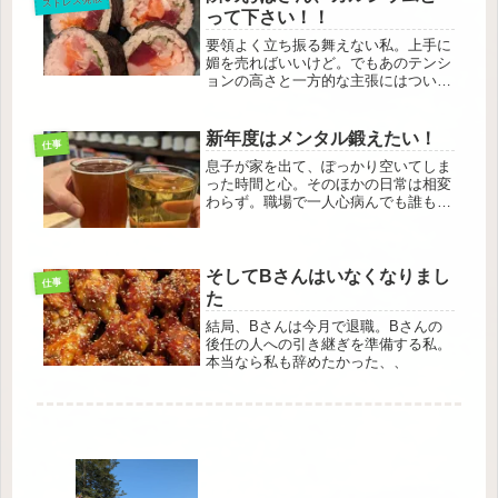
ストレス発散
って下さい！！
要領よく立ち振る舞えない私。上手に
媚を売ればいいけど。でもあのテンシ
ョンの高さと一方的な主張にはついて
いけないです！せめて、カルシウムと
って下さい！！
新年度はメンタル鍛えたい！
仕事
息子が家を出て、ぽっかり空いてしま
った時間と心。そのほかの日常は相変
わらず。職場で一人心病んでも誰も気
にしない。今度こそ、メンタル鍛えて
病みたくない？！
そしてBさんはいなくなりまし
仕事
た
結局、Bさんは今月で退職。Bさんの
後任の人への引き継ぎを準備する私。
本当なら私も辞めたかった、、