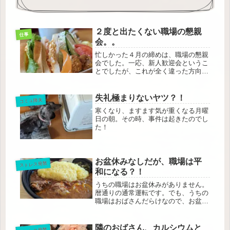
２度と出たくない職場の懇親
仕事
会。。
忙しかった４月の締めは、職場の懇親
会でした。一応、新人歓迎会というこ
とでしたが、これが全く違った方向
に、、
失礼極まりないヤツ？！
コミュ障夫
寒くなり、ますます気が重くなる月曜
日の朝。その時、事件は起きたのでし
た！
お盆休みなしだが、職場は平
ストレス発散
和になる？！
うちの職場はお盆休みがありません。
暦通りの通常運転です。でも、うちの
職場はおばさんだらけなので、お盆に
休みを取る人多いのです。なので、職
場には平和な雰囲気が、、。
隣のおばさん、カルシウムと